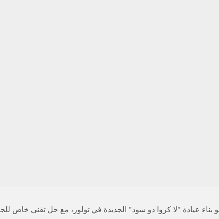
باريس
Studio son :
56 Rue de la Verrerie 75004 Paris
Bureau Paris :
4 Rue Molière 93100 Montreuil
Tel:
06 17 96 50 43
ليون
تب رون ألب :
بول بيكسل - بات. B 26 شارع 26 شارع إميل ديكوربس 69100 فيلوربان
هاتف:
04 82 82 33 66 12
ء عيادة "لا كروا دو سود" الجديدة في تولوز، مع حل تقني خاص للجد