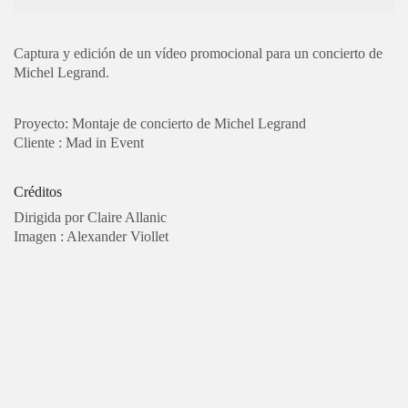
Captura y edición de un vídeo promocional para un concierto de
Michel Legrand.
Proyecto: Montaje de concierto de Michel Legrand
Cliente : Mad in Event
Créditos
Dirigida por Claire Allanic
Imagen : Alexander Viollet
PARÍS
Studio son :
56 Rue de la Verrerie 75004 Paris
Bureau Paris :
4 Rue Molière 93100 Montreuil
Tel:
06 17 96 50 43