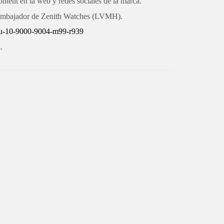
ontent en la web y redes sociales de la marca.
s embajador de Zenith Watches (LVMH).
lou-10-9000-9004-m99-r939
.