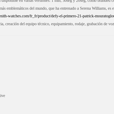
tá disponible en varias versiones: 1 min, 30seg y 20seg, como branded c
is más emblemáticos del mundo, que ha entrenado a Serena Williams, e
nith-watches.com/fr_fr/product/defy-el-primero-21-patrick-mouratog
, creación del equipo técnico, equipamiento, rodaje, grabación de voz
tive