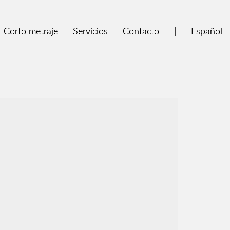
Corto metraje
Corto metraje
Servicios
Servicios
Contacto
Contacto
|
|
Español
Español