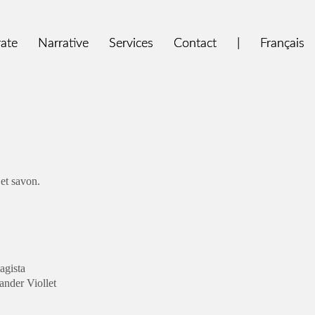
ate
ate
Narrative
Narrative
Services
Services
Contact
Contact
|
|
Français
Français
et savon.
agista
ander Viollet