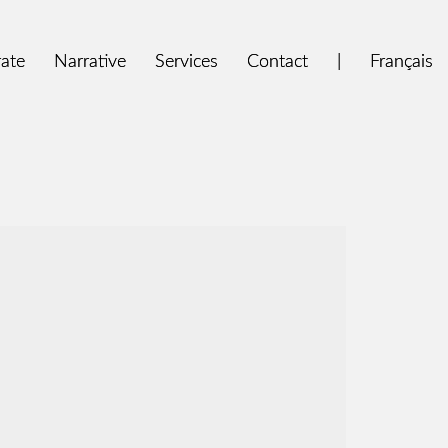
ate
ate
Narrative
Narrative
Services
Services
Contact
Contact
|
|
Français
Français