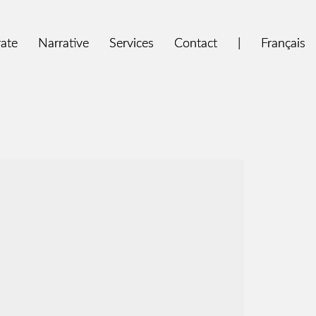
ate
ate
Narrative
Narrative
Services
Services
Contact
Contact
|
|
Français
Français