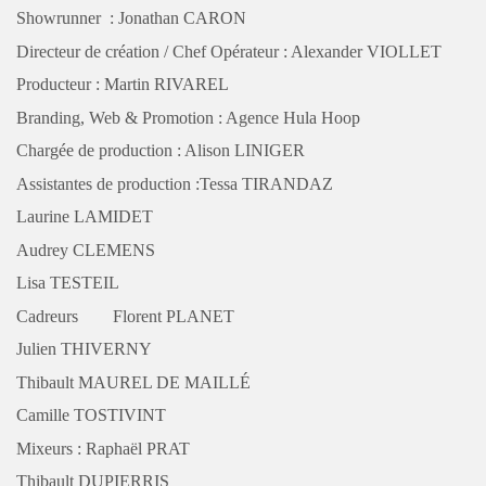
Showrunner : Jonathan CARON
Directeur de création / Chef Opérateur : Alexander VIOLLET
Producteur : Martin RIVAREL
Branding, Web & Promotion : Agence Hula Hoop
Chargée de production : Alison LINIGER
PARIS
Assistantes de production :Tessa TIRANDAZ
Studio son :
Laurine LAMIDET
56 Rue de la Verrerie 75004 Paris
Audrey CLEMENS
Bureau Paris :
Lisa TESTEIL
4 Rue Molière 93100 Montreuil
Cadreurs Florent PLANET
Tel:
06 17 96 50 43
Julien THIVERNY
Thibault MAUREL DE MAILLÉ
LYON
Camille TOSTIVINT
Bureau Rhône-Alpes :
Pôle Pixel - Bat. B 26 Rue Emile Decorps 69100
Mixeurs : Raphaël PRAT
Villeurbanne
Tel:
04 82 33 66 12
Thibault DUPIERRIS