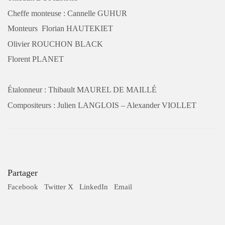
Cheffe monteuse : Cannelle GUHUR
SUD
Monteurs Florian HAUTEKIET
Olivier ROUCHON BLACK
Siège social
120 Impasse des Rossignols 83610 Collobrières
Tel:
06 17 96 50 43
Florent PLANET
On peut vous renseigner ?
Étalonneur : Thibault MAUREL DE MAILLÉ
Compositeurs : Julien LANGLOIS – Alexander VIOLLET
Un conseil? Une estimation? Un devis?
envoyez-nous un mail
ou appelez-
nous directement au (+33) 06 17 96 50 43
Partager
Facebook
Twitter X
LinkedIn
Email