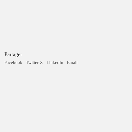
On peut vous renseigner ?
Un conseil? Une estimation? Un devis?
envoyez-nous un mail
ou appelez-
nous directement au (+33) 06 17 96 50 43
Partager
Facebook
Twitter X
LinkedIn
Email
Accueil
Mentions légales
FAQ
Jobs
Devis
IMAGISTA | Agence de production de films & communication
audiovisuelle