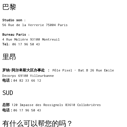
巴黎
Studio son :
56 Rue de la Verrerie 75004 Paris
Bureau Paris :
4 Rue Molière 93100 Montreuil
Tel:
06 17 96 50 43
里昂
罗纳-阿尔卑斯大区办事处 ：
Pôle Pixel - Bat.B 26 Rue Emile
Decorps 69100 Villeurbanne
电话：
04 82 33 66 12
SUD
总部
120 Impasse des Rossignols 83610 Collobrières
电话：
06 17 96 50 43
有什么可以帮您的吗？