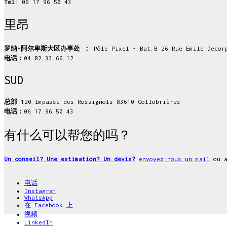
Tel:
06 17 96 50 43
里昂
罗纳-阿尔卑斯大区办事处 ：
Pôle Pixel - Bat.B 26 Rue Emile Decor
电话：
04 82 33 66 12
SUD
总部
120 Impasse des Rossignols 83610 Collobrières
电话：
06 17 96 50 43
有什么可以帮您的吗？
Un conseil? Une estimation? Un devis?
envoyez-nous un mail
ou a
电话
Instagram
WhatsApp
在 Facebook 上
视频
LinkedIn