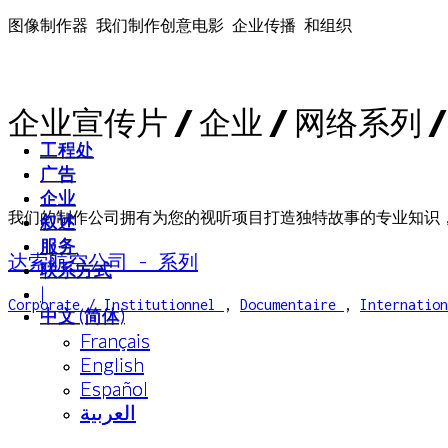
图像制作器
我们制作创意电影
企业传播
和组织
企业宣传片 / 企业 / 网络系列 /
工程处
工程处
广告
广告
企业
企业
我们的制作公司拥有为您的视听项目打造独特故事的专业知识
叙述
叙述
服务
服务
达索航空公司 - 系列
联系方式
联系方式
|
|
Corporate / Institutionnel
,
Documentaire
,
Internation
中文 (简体)
中文 (简体)
Français
Français
English
English
Español
Español
العربية‏
العربية‏