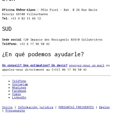
Oficina Rhône-Alpes :
Pôle Pixel - Bat. B 26 Rue Emile
Decorps 69100 Villeurbanne
Tel:
+33 4 82 33 66 12
SUD
Sede social
120 Impasse des Rossignols 83610 Collobrières
Teléfono:
+33 6 17 96 50 43
¿En qué podemos ayudarle?
Un conseil? Une estimation? Un devis?
envoyez-nous un mail
ou
appelez-nous directement au (+33) 06 17 96 50 43
Teléfono
Instagram
WhatsApp
Facebook
Vimeo
LinkedIn
Inicio
|
Información jurídica
|
PREGUNTAS FRECUENTES
|
Empleo
|
Presupuesto